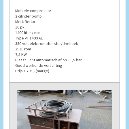
Mobiele compressor
2 cilinder pomp
Merk Berko
10 pk
1400 liter / min
Type VT 1400 AE
380 volt elektromotor ster/driehoek
2910 rpm
7,5 KW
Blaast lucht automatisch af op 11,5 bar
Goed werkende verlichting
Prijs € 795,- (marge)